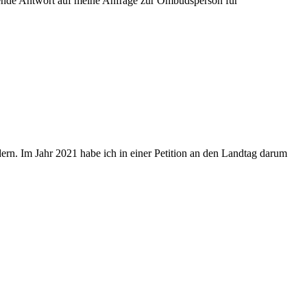
gende Antwort auf meine Anfrage zur Ombudsperson für
rn. Im Jahr 2021 habe ich in einer Petition an den Landtag darum