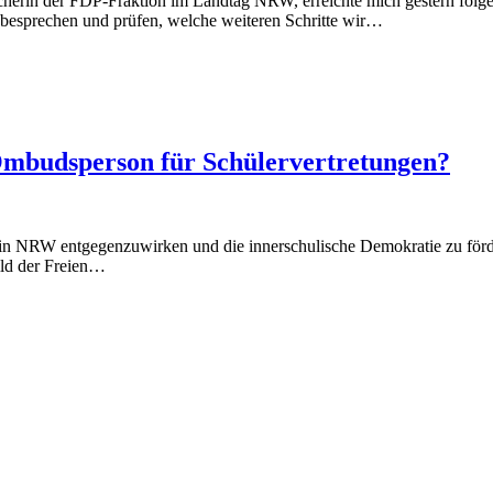
cherin der FDP-Fraktion im Landtag NRW, erreichte mich gestern fol
 besprechen und prüfen, welche weiteren Schritte wir…
Ombudsperson für Schülervertretungen?
in NRW entgegenzuwirken und die innerschulische Demokratie zu förde
ild der Freien…