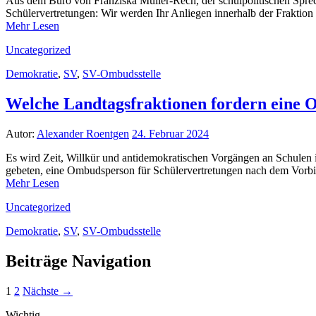
Aus dem Büro von Franziska Müller-Rech, der schulpolitischen Spre
Schülervertretungen: Wir werden Ihr Anliegen innerhalb der Fraktion
Mehr Lesen
Uncategorized
Demokratie
,
SV
,
SV-Ombudsstelle
Welche Landtagsfraktionen fordern eine 
Autor:
Alexander Roentgen
24. Februar 2024
Es wird Zeit, Willkür und antidemokratischen Vorgängen an Schulen 
gebeten, eine Ombudsperson für Schülervertretungen nach dem Vorb
Mehr Lesen
Uncategorized
Demokratie
,
SV
,
SV-Ombudsstelle
Beiträge Navigation
1
2
Nächste →
Wichtig