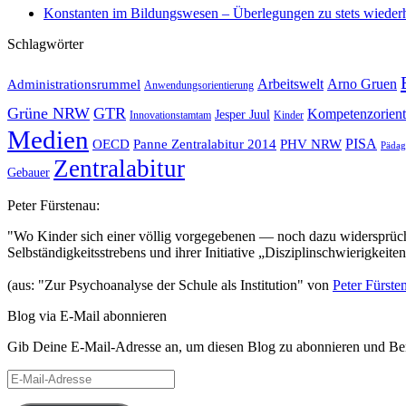
Konstanten im Bildungswesen – Überlegungen zu stets wiederh
Schlagwörter
Administrationsrummel
Arbeitswelt
Arno Gruen
Anwendungsorientierung
Grüne NRW
GTR
Kompetenzorient
Jesper Juul
Innovationstamtam
Kinder
Medien
OECD
Panne Zentralabitur 2014
PHV NRW
PISA
Pädag
Zentralabitur
Gebauer
Peter Fürstenau:
"Wo Kinder sich einer völlig vorgegebenen — noch dazu widersprüchl
Selbständigkeitsstrebens und ihrer Initiative „Disziplinschwierigkeit
(aus: "Zur Psychoanalyse der Schule als Institution" von
Peter Fürste
Blog via E-Mail abonnieren
Gib Deine E-Mail-Adresse an, um diesen Blog zu abonnieren und Bena
E-
Mail-