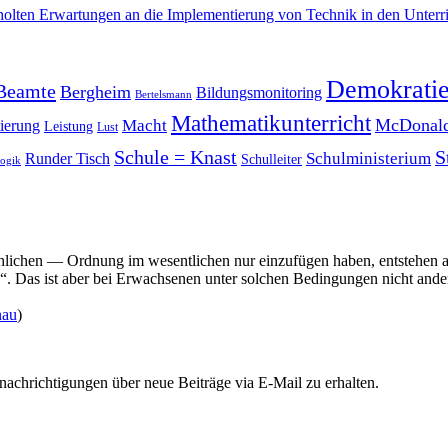
olten Erwartungen an die Implementierung von Technik in den Unterri
Demokrati
Beamte
Bergheim
Bildungsmonitoring
Bertelsmann
Mathematikunterricht
McDonald
Macht
ierung
Leistung
Lust
Schule = Knast
S
Schulministerium
Runder Tisch
Schulleiter
ogik
ichen — Ordnung im wesentlichen nur einzufügen haben, entstehen als
en“. Das ist aber bei Erwachsenen unter solchen Bedingungen nicht ande
nau
)
chrichtigungen über neue Beiträge via E-Mail zu erhalten.