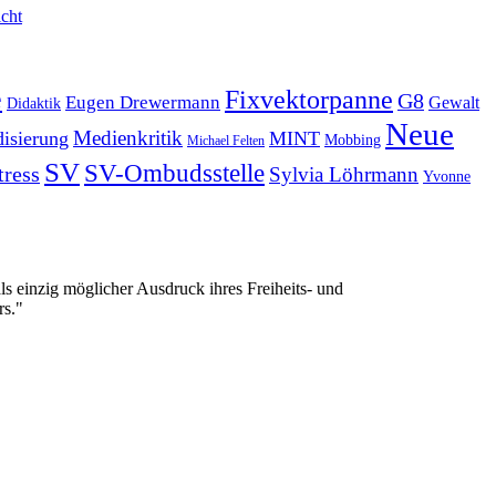
cht
e
Fixvektorpanne
G8
Eugen Drewermann
Gewalt
Didaktik
Neue
Medienkritik
isierung
MINT
Mobbing
Michael Felten
SV
SV-Ombudsstelle
tress
Sylvia Löhrmann
Yvonne
 einzig möglicher Ausdruck ihres Freiheits- und
rs."