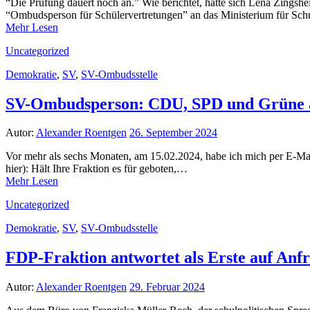
“Die Prüfung dauert noch an.” Wie berichtet, hatte sich Lena Zingsh
“Ombudsperson für Schülervertretungen” an das Ministerium für Sc
Mehr Lesen
Uncategorized
Demokratie
,
SV
,
SV-Ombudsstelle
SV-Ombudsperson: CDU, SPD und Grüne a
Autor:
Alexander Roentgen
26. September 2024
Vor mehr als sechs Monaten, am 15.02.2024, habe ich mich per E-M
hier): Hält Ihre Fraktion es für geboten,…
Mehr Lesen
Uncategorized
Demokratie
,
SV
,
SV-Ombudsstelle
FDP-Fraktion antwortet als Erste auf An
Autor:
Alexander Roentgen
29. Februar 2024