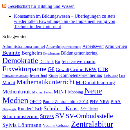
Gesellschaft für Bildung und Wissen
Konstanten im Bildungswesen – Überlegungen zu stets
wiederholten Erwartungen an die Implementierung von
Technik in den Unterricht
Schlagwörter
Administrationsrummel
Arbeitswelt
Arno Gruen
Anwendungsorientierung
Beamte
Bergheim
Bildungsmonitoring
Bertelsmann
Demokratie
Eugen Drewermann
Didaktik
Fixvektorpanne
G8
Grüne NRW
GTR
Gewalt
Kompetenzorientierung
Jesper Juul
Leistung
Innovationstamtam
Kinder
Lust
Mathematikunterricht
McDonaldisierung
Macht
Neue
Medienkritik
MINT
Mobbing
Michael Felten
Medien
OECD
Panne Zentralabitur 2014
PHV NRW
PISA
Schule = Knast
Runder Tisch
Schulleiter
Pädagogik
SV
SV-Ombudsstelle
Stress
Schulministerium
Zentralabitur
Sylvia Löhrmann
Yvonne Gebauer