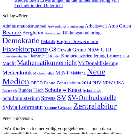
wiederholten Erwartungen an die Implementierung von
Technik in den Unterricht
Schlagwörter
Administrationsrummel
Arbeitswelt
Arno Gruen
Anwendungsorientierung
Beamte
Bergheim
Bildungsmonitoring
Bertelsmann
Demokratie
Eugen Drewermann
Didaktik
Fixvektorpanne
G8
Grüne NRW
GTR
Gewalt
Kompetenzorientierung
Jesper Juul
Leistung
Innovationstamtam
Kinder
Lust
Mathematikunterricht
McDonaldisierung
Macht
Neue
Medienkritik
MINT
Mobbing
Michael Felten
Medien
OECD
Panne Zentralabitur 2014
PHV NRW
PISA
Schule = Knast
Runder Tisch
Schulleiter
Pädagogik
SV
SV-Ombudsstelle
Stress
Schulministerium
Zentralabitur
Sylvia Löhrmann
Yvonne Gebauer
Peter Fürstenau:
"Wo Kinder sich einer völlig vorgegebenen — noch dazu
widersprüchlichen — Ordnung im wesentlichen nur einzufügen