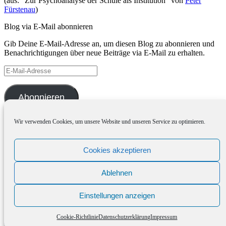
(aus: "Zur Psychoanalyse der Schule als Institution" von
Peter
Fürstenau
)
Blog via E-Mail abonnieren
Gib Deine E-Mail-Adresse an, um diesen Blog zu abonnieren und
Benachrichtigungen über neue Beiträge via E-Mail zu erhalten.
E-
Mail-
Adresse
Abonnieren
Wir verwenden Cookies, um unsere Website und unseren Service zu optimieren.
Archiv
Archiv
Cookies akzeptieren
Meta
Ablehnen
Anmelden
Eintrags-Feed
Kommentar-Feed
Einstellungen anzeigen
WordPress.org
Cookie-Richtlinie
Datenschutzerklärung
Impressum
Datenschutzerklärung
-
Impressum
-
Cookie-Richtlinie (EU)