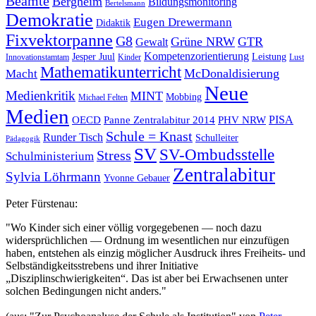
Beamte
Bergheim
Bildungsmonitoring
Bertelsmann
Demokratie
Eugen Drewermann
Didaktik
Fixvektorpanne
G8
Grüne NRW
GTR
Gewalt
Kompetenzorientierung
Jesper Juul
Leistung
Innovationstamtam
Kinder
Lust
Mathematikunterricht
McDonaldisierung
Macht
Neue
Medienkritik
MINT
Mobbing
Michael Felten
Medien
OECD
Panne Zentralabitur 2014
PHV NRW
PISA
Schule = Knast
Runder Tisch
Schulleiter
Pädagogik
SV
SV-Ombudsstelle
Stress
Schulministerium
Zentralabitur
Sylvia Löhrmann
Yvonne Gebauer
Peter Fürstenau:
"Wo Kinder sich einer völlig vorgegebenen — noch dazu
widersprüchlichen — Ordnung im wesentlichen nur einzufügen
haben, entstehen als einzig möglicher Ausdruck ihres Freiheits- und
Selbständigkeitsstrebens und ihrer Initiative
„Disziplinschwierigkeiten“. Das ist aber bei Erwachsenen unter
solchen Bedingungen nicht anders."