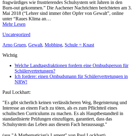
fragwürdiges wie frustrierendes Schulsystem seit Jahren in den
Burn-out gekommen.” Die Aachener Nachrichten berichteten am 3.
Mai 2018 (“Lehrer sind immer öfter Opfer von Gewalt”, online
unter “Raues Klima an…
Mehr Lesen
Uncategorized
Arno Gruen
,
Gewalt
,
Mobbing
,
Schule = Knast
Wichtig
Welche Landtagsfraktionen fordern eine Ombudsperson für
Schülervertretungen?
Ich fordere: einen Ombudsmann für Schülervertretungen in
NRW!
Paul Lockhart:
"Es gibt sicherlich keinen verlässlicheren Weg, Begeisterung und
Interesse an einem Fach zu töten, als es zum Pflichtteil eines
schulischen Curriculums zu machen. Es als Hauptbestandteil in
standardisierte Prüfungen einzufügen, garantiert, dass das
Schulsystem das Leben aus diesem Fach heraussaugt."
(aus "A Mathematician's Lament" von Paul Lockhart)