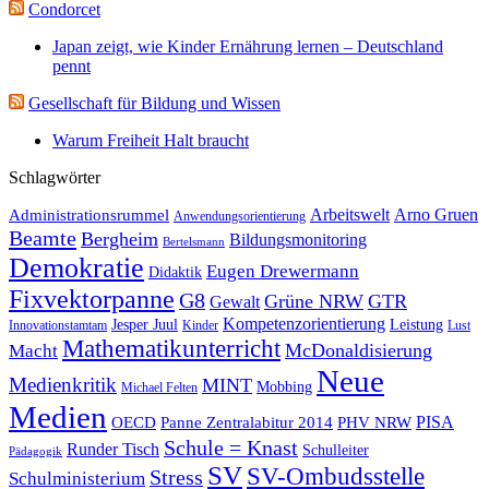
Condorcet
Japan zeigt, wie Kinder Ernährung lernen – Deutschland
pennt
Gesellschaft für Bildung und Wissen
Warum Freiheit Halt braucht
Schlagwörter
Administrationsrummel
Arbeitswelt
Arno Gruen
Anwendungsorientierung
Beamte
Bergheim
Bildungsmonitoring
Bertelsmann
Demokratie
Eugen Drewermann
Didaktik
Fixvektorpanne
G8
Grüne NRW
GTR
Gewalt
Kompetenzorientierung
Jesper Juul
Leistung
Innovationstamtam
Kinder
Lust
Mathematikunterricht
McDonaldisierung
Macht
Neue
Medienkritik
MINT
Mobbing
Michael Felten
Medien
OECD
Panne Zentralabitur 2014
PHV NRW
PISA
Schule = Knast
Runder Tisch
Schulleiter
Pädagogik
SV
SV-Ombudsstelle
Stress
Schulministerium