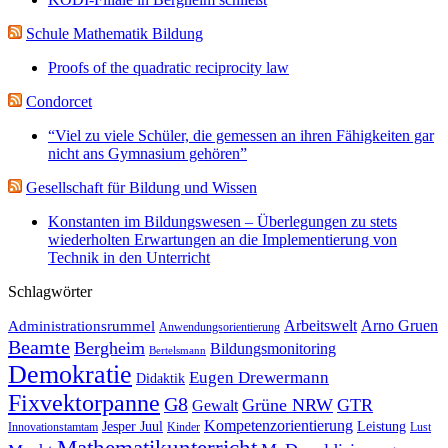
Schule Mathematik Bildung
Proofs of the quadratic reciprocity law
Condorcet
“Viel zu viele Schüler, die gemessen an ihren Fähigkeiten gar
nicht ans Gymnasium gehören”
Gesellschaft für Bildung und Wissen
Konstanten im Bildungswesen – Überlegungen zu stets
wiederholten Erwartungen an die Implementierung von
Technik in den Unterricht
Schlagwörter
Administrationsrummel
Arbeitswelt
Arno Gruen
Anwendungsorientierung
Beamte
Bergheim
Bildungsmonitoring
Bertelsmann
Demokratie
Eugen Drewermann
Didaktik
Fixvektorpanne
G8
Grüne NRW
GTR
Gewalt
Kompetenzorientierung
Jesper Juul
Leistung
Innovationstamtam
Kinder
Lust