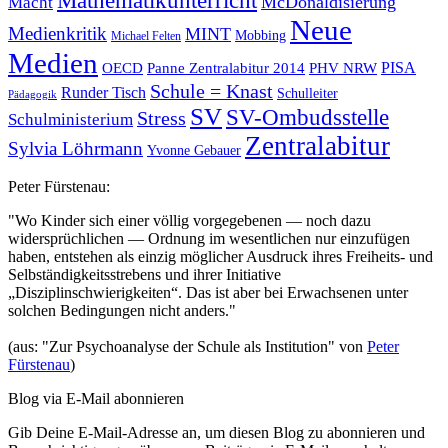
Mathematikunterricht
McDonaldisierung
Macht
Neue
Medienkritik
MINT
Mobbing
Michael Felten
Medien
OECD
Panne Zentralabitur 2014
PHV NRW
PISA
Schule = Knast
Runder Tisch
Schulleiter
Pädagogik
SV
SV-Ombudsstelle
Stress
Schulministerium
Zentralabitur
Sylvia Löhrmann
Yvonne Gebauer
Peter Fürstenau:
"Wo Kinder sich einer völlig vorgegebenen — noch dazu
widersprüchlichen — Ordnung im wesentlichen nur einzufügen
haben, entstehen als einzig möglicher Ausdruck ihres Freiheits- und
Selbständigkeitsstrebens und ihrer Initiative
„Disziplinschwierigkeiten“. Das ist aber bei Erwachsenen unter
solchen Bedingungen nicht anders."
(aus: "Zur Psychoanalyse der Schule als Institution" von
Peter
Fürstenau
)
Blog via E-Mail abonnieren
Gib Deine E-Mail-Adresse an, um diesen Blog zu abonnieren und