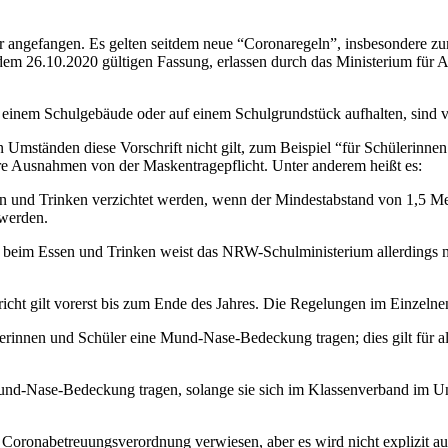
 angefangen. Es gelten seitdem neue “Coronaregeln”, insbesondere z
m 26.10.2020 gültigen Fassung, erlassen durch das Ministerium für A
 einem Schulgebäude oder auf einem Schulgrundstück aufhalten, sind 
 Umständen diese Vorschrift nicht gilt, zum Beispiel “für Schülerinnen
ere Ausnahmen von der Maskentragepflicht. Unter anderem heißt es:
 und Trinken verzichtet werden, wenn der Mindestabstand von 1,5 Met
 werden.
beim Essen und Trinken weist das NRW-Schulministerium allerdings nich
ht gilt vorerst bis zum Ende des Jahres. Die Regelungen im Einzelne
innen und Schüler eine Mund-Nase-Bedeckung tragen; dies gilt für al
und-Nase-Bedeckung tragen, solange sie sich im Klassenverband im U
 Coronabetreuungsverordnung verwiesen, aber es wird nicht explizit a