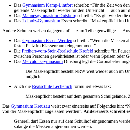
Das
Gymnasium Kamp-Lintfort
schreibt: “Für die Zeit von de
geltende Maskenpflicht wieder für den Unterricht — auch auf d
Das
Mannesgymnasium Duisburg
schreibt: “Es gilt wieder di
Das
Leibniz-Gymnasium
Essen schreibt: “Maskenpflicht im Un
Andere Schulen weisen dagegen auf — zum Teil eigenwillige — Aus
Das
Gymnasium Essen-Werden
schreibt: “Wenn die Masken ab
festen Platz im Klassenraum eingenommen.”
Die
Freiherr-vom-Stein-Realschule Krefeld
schreibt: “In Paus
zwischen Personen gewährleistet ist oder wenn Speisen oder G
Das
Mercator-Gymnasium
Duisburg legt die Coronabetreuungs
Die Maskenpflicht besteht NRW-weit wieder auch im Unter
möglich.
Auch die
Realschule Lechenich
formuliert etwas lax:
Maskenpflicht besteht auf dem gesamten Schulgelände. 
Das
Gymnasium Kreuzau
weist zwar einerseits auf Folgendes hin: 
von der Maskenpflicht zugelassen werden”.
Andererseits schreibt
Generell darf Essen nur auf dem Schulhof eingenommen werden.
solange die Masken abgenommen werden.