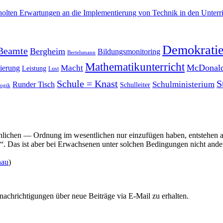
olten Erwartungen an die Implementierung von Technik in den Unterri
Demokrati
Beamte
Bergheim
Bildungsmonitoring
Bertelsmann
Mathematikunterricht
McDonald
Macht
ierung
Leistung
Lust
Schule = Knast
S
Schulministerium
Runder Tisch
Schulleiter
ogik
ichen — Ordnung im wesentlichen nur einzufügen haben, entstehen als
en“. Das ist aber bei Erwachsenen unter solchen Bedingungen nicht ande
nau
)
chrichtigungen über neue Beiträge via E-Mail zu erhalten.