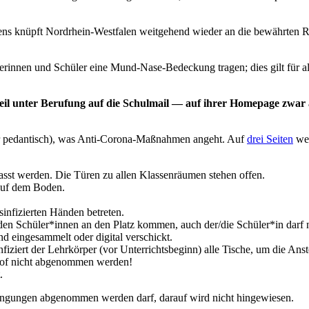
hens knüpft Nordrhein-Westfalen weitgehend wieder an die bewährten 
innen und Schüler eine Mund-Nase-Bedeckung tragen; dies gilt für al
il unter Berufung auf die Schulmail — auf ihrer Homepage zwar au
der pedantisch), was Anti-Corona-Maßnahmen angeht. Auf
drei Seiten
wer
asst werden. Die Türen zu allen Klassenräumen stehen offen.
 auf dem Boden.
sinfizierten Händen betreten.
den Schüler*innen an den Platz kommen, auch der/die Schüler*in darf 
d eingesammelt oder digital verschickt.
nfiziert der Lehrkörper (vor Unterrichtsbeginn) alle Tische, um die An
of nicht abgenommen werden!
.
ngungen abgenommen werden darf, darauf wird nicht hingewiesen.