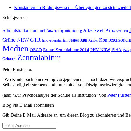
Konstanten im Bildungswesen – Überlegungen zu stets wiederh
Schlagwörter
Administrationsrummel
Arbeitswelt
Arno Gruen
Anwendungsorientierung
Grüne NRW
GTR
Kompetenzorient
Jesper Juul
Innovationstamtam
Kinder
Medien
OECD
Panne Zentralabitur 2014
PHV NRW
PISA
Pädag
Zentralabitur
Gebauer
Peter Fürstenau:
"Wo Kinder sich einer völlig vorgegebenen — noch dazu widersprüchl
Selbständigkeitsstrebens und ihrer Initiative „Disziplinschwierigkeit
(aus: "Zur Psychoanalyse der Schule als Institution" von
Peter Fürste
Blog via E-Mail abonnieren
Gib Deine E-Mail-Adresse an, um diesen Blog zu abonnieren und Bena
E-
Mail-