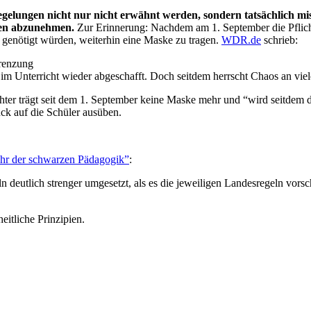
gelungen nicht nur nicht erwähnt werden, sondern tatsächlich mis
gen abzunehmen.
Zur Erinnerung: Nachdem am 1. September die Pflich
r genötigt würden, weiterhin eine Maske zu tragen.
WDR.de
schrieb:
renzung
im Unterricht wieder abgeschafft. Doch seitdem herrscht Chaos an vie
Tochter trägt seit dem 1. September keine Maske mehr und “wird seitdem
ck auf die Schüler ausüben.
hr der schwarzen Pädagogik”
:
eutlich strenger umgesetzt, als es die jeweiligen Landesregeln vorsch
eitliche Prinzipien.