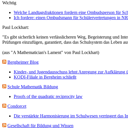
Wichtig
Welche Landtagsfraktionen fordern eine Ombudsperson für Sch
Ich fordere: einen Ombudsmann für Schülervertretungen in N
Paul Lockhart:
"Es gibt sicherlich keinen verlässlicheren Weg, Begeisterung und Inter
Prüfungen einzufügen, garantiert, dass das Schulsystem das Leben au
(aus "A Mathematician's Lament" von Paul Lockhart)
Bergheimer Blog
Kinder- und Jugendausschuss lehnt Anregung zur Aufklärung ü
KODI-Filiale in Bergheim schließt
Schule Mathematik Bildung
Proofs of the quadratic reciprocity law
Condorcet
Die verstärkte Harmonisierung im Schulwesen verringert das I
Gesellschaft für Bildung und Wissen