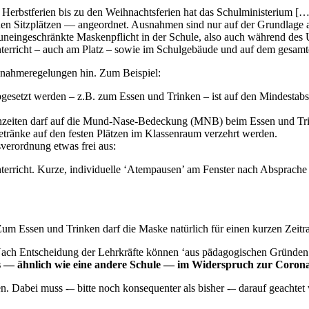
n Herbstferien bis zu den Weihnachtsferien hat das Schulministerium [
en Sitzplätzen — angeordnet. Ausnahmen sind nur auf der Grundlage aus
e uneingeschränkte Maskenpflicht in der Schule, also auch während des 
terricht – auch am Platz – sowie im Schulgebäude und auf dem gesam
nahmeregelungen hin. Zum Beispiel:
gesetzt werden – z.B. zum Essen und Trinken – ist auf den Mindestab
enzeiten darf auf die Mund-Nase-Bedeckung (MNB) beim Essen und Tri
etränke auf den festen Plätzen im Klassenraum verzehrt werden.
verordnung etwas frei aus:
richt. Kurze, individuelle ‘Atempausen’ am Fenster nach Absprache mi
Zum Essen und Trinken darf die Maske natürlich für einen kurzen Ze
“Nach Entscheidung der Lehrkräfte können ‘aus pädagogischen Gründen
 es — ähnlich wie eine andere Schule — im Widerspruch zur Coro
 Dabei muss -– bitte noch konsequenter als bisher -– darauf geachtet