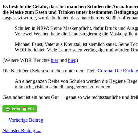
Es besteht die Gefahr, dass bei manchen Schulen die Ausnahmere
die Maske zum Essen und Trinken unter bestimmten Bedingun
ausgesetzt wurde, wurde berichtet, dass mancherorts Schüler offenba
Schulen in NRW: Keine Maskenpflicht, dafür Druck und Ausg
Vor zwei Wochen hatte die Landesregierung die Maskenpflicht 
Michael Faust, Vater aus Kreuztal, ist ziemlich sauer. Seine 
WDR berichtet. Viele Lehrer seien verängstigt und würden Dru
(Weitere WDR-Berichte
hier
und
hier
.)
Die NachDenkSeiten schrieben unter dem Titel
“Corona: Die Rückke
An einer ganzen Reihe von Schulen werden die Hygiene-Regeln d
mitmacht, riskiert schnell, ausgegrenzt zu werden.
Gesundheit ist ein hohes Gut — genauso wie rechtsstaatliche und freih
← Vorherige Beitrag
Nächster Beitrag →