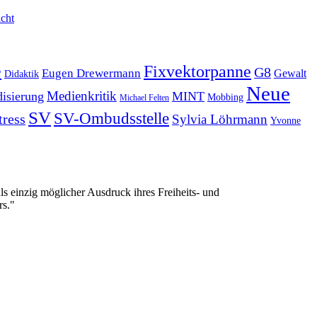
cht
e
Fixvektorpanne
G8
Eugen Drewermann
Gewalt
Didaktik
Neue
Medienkritik
isierung
MINT
Mobbing
Michael Felten
SV
SV-Ombudsstelle
tress
Sylvia Löhrmann
Yvonne
 einzig möglicher Ausdruck ihres Freiheits- und
rs."