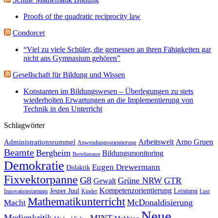
Proofs of the quadratic reciprocity law
Condorcet
“Viel zu viele Schüler, die gemessen an ihren Fähigkeiten gar
nicht ans Gymnasium gehören”
Gesellschaft für Bildung und Wissen
Konstanten im Bildungswesen – Überlegungen zu stets
wiederholten Erwartungen an die Implementierung von
Technik in den Unterricht
Schlagwörter
Administrationsrummel
Arbeitswelt
Arno Gruen
Anwendungsorientierung
Beamte
Bergheim
Bildungsmonitoring
Bertelsmann
Demokratie
Eugen Drewermann
Didaktik
Fixvektorpanne
G8
Grüne NRW
GTR
Gewalt
Kompetenzorientierung
Jesper Juul
Leistung
Innovationstamtam
Kinder
Lust
Mathematikunterricht
McDonaldisierung
Macht
Neue
Medienkritik
MINT