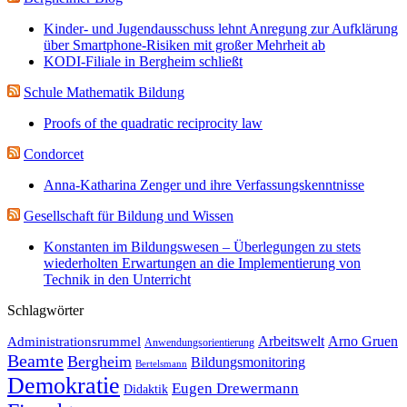
Kinder- und Jugendausschuss lehnt Anregung zur Aufklärung
über Smartphone-Risiken mit großer Mehrheit ab
KODI-Filiale in Bergheim schließt
Schule Mathematik Bildung
Proofs of the quadratic reciprocity law
Condorcet
Anna-Katharina Zenger und ihre Verfassungskenntnisse
Gesellschaft für Bildung und Wissen
Konstanten im Bildungswesen – Überlegungen zu stets
wiederholten Erwartungen an die Implementierung von
Technik in den Unterricht
Schlagwörter
Administrationsrummel
Arbeitswelt
Arno Gruen
Anwendungsorientierung
Beamte
Bergheim
Bildungsmonitoring
Bertelsmann
Demokratie
Eugen Drewermann
Didaktik