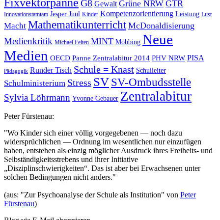
Fixvektorpanne
G8
Grüne NRW
GTR
Gewalt
Kompetenzorientierung
Jesper Juul
Leistung
Innovationstamtam
Kinder
Lust
Mathematikunterricht
McDonaldisierung
Macht
Neue
Medienkritik
MINT
Mobbing
Michael Felten
Medien
OECD
Panne Zentralabitur 2014
PHV NRW
PISA
Schule = Knast
Runder Tisch
Schulleiter
Pädagogik
SV
SV-Ombudsstelle
Stress
Schulministerium
Zentralabitur
Sylvia Löhrmann
Yvonne Gebauer
Peter Fürstenau:
"Wo Kinder sich einer völlig vorgegebenen — noch dazu
widersprüchlichen — Ordnung im wesentlichen nur einzufügen
haben, entstehen als einzig möglicher Ausdruck ihres Freiheits- und
Selbständigkeitsstrebens und ihrer Initiative
„Disziplinschwierigkeiten“. Das ist aber bei Erwachsenen unter
solchen Bedingungen nicht anders."
(aus: "Zur Psychoanalyse der Schule als Institution" von
Peter
Fürstenau
)