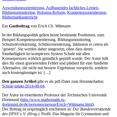
Anwendungsorientierung
,
Aufbauendes fachliches Lernen
,
Bildungsmonitoring
,
Bologna-Reform
,
Kompetenzorientierung
,
Mathematikunterricht
Ein
Gastbeitrag
von
Erich Ch. Wittmann
In der Bildungspolitik gelten heute bestimmte Positionen, zum
Beispiel Kompetenzorientierung, Bildungsmonitoring,
Schulzeitverkürzung, Schülerorientierung, Inklusion et cetera als
‘gesetzt’. Sie werden daher umgesetzt, ohne dass deren
Sinnhaftigkeit im komplexen System Schule mit allen
Konsequenzen wirklich gründlich geprüft wurde. Der Autor hält
dies für einen gravierenden Fehler und plädiert für eine fundierte
Alternative, die nicht nur bessere Ergebnisse verspricht, sondern
auch kostengünstiger ist. […]
Den ganzen Artikel
gibt es als pdf-Datei zum Herunterladen:
Schule-intakt-2014-08-04
.
Der Autor ist emeritierter Professor der Technischen Universität
Dortmund (
http://www.mathematik.tu-
dortmund.de/de/personen/person/Erich+Wittmann.html
).
Der Beitrag ist ursprünglich erschienen in:
Der Bundesvorsitzende
des DPhV e.V. (Hrsg.)
. Profil. Das Magazin für Gymnasium und