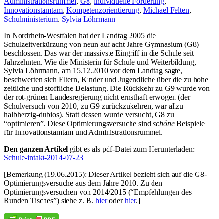
Administrationsrummel
,
G8
,
individuelle Förderung
,
Innovationstamtam
,
Kompetenzorientierung
,
Michael Felten
,
Schulministerium
,
Sylvia Löhrmann
In Nordrhein-Westfalen hat der Landtag 2005 die
Schulzeitverkürzung von neun auf acht Jahre Gymnasium (G8)
beschlossen. Das war der massivste Eingriff in die Schule seit
Jahrzehnten. Wie die Ministerin für Schule und Weiterbildung,
Sylvia Löhrmann, am 15.12.2010 vor dem Landtag sagte,
beschwerten sich Eltern, Kinder und Jugendliche über die zu hohe
zeitliche und stoffliche Belastung. Die Rückkehr zu G9 wurde von
der rot-grünen Landesregierung nicht ernsthaft erwogen (der
Schulversuch von 2010, zu G9 zurückzukehren, war allzu
halbherzig-dubios). Statt dessen wurde versucht, G8 zu
“optimieren”. Diese Optimierungsversuche sind
schöne
Beispiele
für Innovationstamtam und Administrationsrummel.
Den ganzen Artikel
gibt es als pdf-Datei zum Herunterladen:
Schule-intakt-2014-07-23
[Bemerkung (19.06.2015): Dieser Artikel bezieht sich auf die G8-
Optimierungsversuche aus dem Jahre 2010. Zu den
Optimierungsversuchen von 2014/2015 (“Empfehlungen des
Runden Tisches”) siehe z. B.
hier
oder
hier
.]