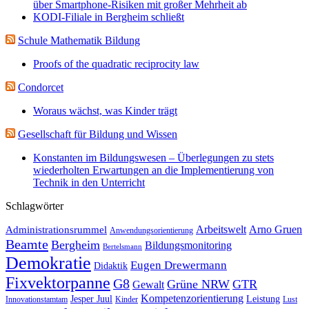
über Smartphone-Risiken mit großer Mehrheit ab
KODI-Filiale in Bergheim schließt
Schule Mathematik Bildung
Proofs of the quadratic reciprocity law
Condorcet
Woraus wächst, was Kinder trägt
Gesellschaft für Bildung und Wissen
Konstanten im Bildungswesen – Überlegungen zu stets
wiederholten Erwartungen an die Implementierung von
Technik in den Unterricht
Schlagwörter
Administrationsrummel
Arbeitswelt
Arno Gruen
Anwendungsorientierung
Beamte
Bergheim
Bildungsmonitoring
Bertelsmann
Demokratie
Eugen Drewermann
Didaktik
Fixvektorpanne
G8
Grüne NRW
GTR
Gewalt
Kompetenzorientierung
Jesper Juul
Leistung
Innovationstamtam
Kinder
Lust