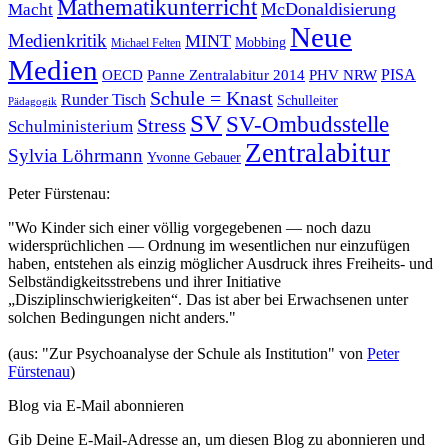
Mathematikunterricht
McDonaldisierung
Macht
Neue
Medienkritik
MINT
Mobbing
Michael Felten
Medien
OECD
Panne Zentralabitur 2014
PHV NRW
PISA
Schule = Knast
Runder Tisch
Schulleiter
Pädagogik
SV
SV-Ombudsstelle
Stress
Schulministerium
Zentralabitur
Sylvia Löhrmann
Yvonne Gebauer
Peter Fürstenau:
"Wo Kinder sich einer völlig vorgegebenen — noch dazu
widersprüchlichen — Ordnung im wesentlichen nur einzufügen
haben, entstehen als einzig möglicher Ausdruck ihres Freiheits- und
Selbständigkeitsstrebens und ihrer Initiative
„Disziplinschwierigkeiten“. Das ist aber bei Erwachsenen unter
solchen Bedingungen nicht anders."
(aus: "Zur Psychoanalyse der Schule als Institution" von
Peter
Fürstenau
)
Blog via E-Mail abonnieren
Gib Deine E-Mail-Adresse an, um diesen Blog zu abonnieren und