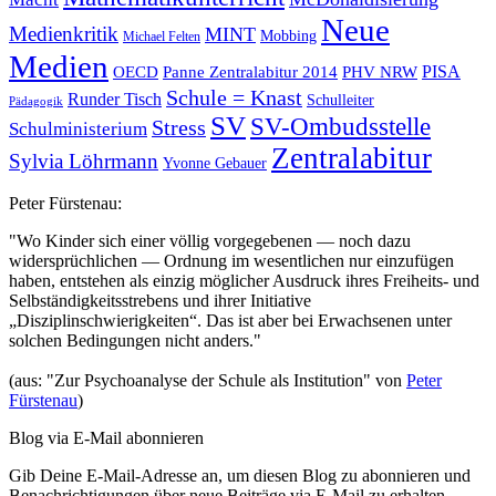
Neue
Medienkritik
MINT
Mobbing
Michael Felten
Medien
OECD
Panne Zentralabitur 2014
PHV NRW
PISA
Schule = Knast
Runder Tisch
Schulleiter
Pädagogik
SV
SV-Ombudsstelle
Stress
Schulministerium
Zentralabitur
Sylvia Löhrmann
Yvonne Gebauer
Peter Fürstenau:
"Wo Kinder sich einer völlig vorgegebenen — noch dazu
widersprüchlichen — Ordnung im wesentlichen nur einzufügen
haben, entstehen als einzig möglicher Ausdruck ihres Freiheits- und
Selbständigkeitsstrebens und ihrer Initiative
„Disziplinschwierigkeiten“. Das ist aber bei Erwachsenen unter
solchen Bedingungen nicht anders."
(aus: "Zur Psychoanalyse der Schule als Institution" von
Peter
Fürstenau
)
Blog via E-Mail abonnieren
Gib Deine E-Mail-Adresse an, um diesen Blog zu abonnieren und
Benachrichtigungen über neue Beiträge via E-Mail zu erhalten.