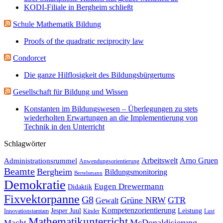
KODI-Filiale in Bergheim schließt
Schule Mathematik Bildung
Proofs of the quadratic reciprocity law
Condorcet
Die ganze Hilflosigkeit des Bildungsbürgertums
Gesellschaft für Bildung und Wissen
Konstanten im Bildungswesen – Überlegungen zu stets
wiederholten Erwartungen an die Implementierung von
Technik in den Unterricht
Schlagwörter
Administrationsrummel
Arbeitswelt
Arno Gruen
Anwendungsorientierung
Beamte
Bergheim
Bildungsmonitoring
Bertelsmann
Demokratie
Eugen Drewermann
Didaktik
Fixvektorpanne
G8
Grüne NRW
GTR
Gewalt
Kompetenzorientierung
Jesper Juul
Leistung
Innovationstamtam
Kinder
Lust
Mathematikunterricht
McDonaldisierung
Macht